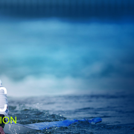
C
ION