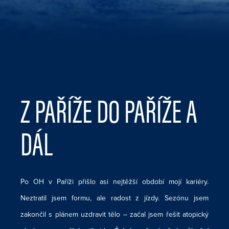
Z PAŘÍŽE DO PAŘÍŽE A
DÁL
Po OH v Paříži přišlo asi nejtěžší období mojí kariéry.
Neztratil jsem formu, ale radost z jízdy. Sezónu jsem
zakončil s plánem uzdravit tělo – začal jsem řešit atopický