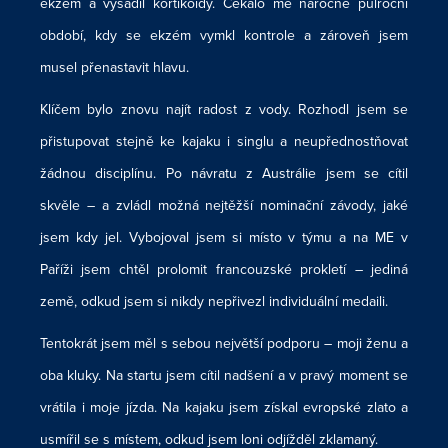
ekzém a vysadil kortikoidy. Čekalo mě náročné půlroční
období, kdy se ekzém vymkl kontrole a zároveň jsem
musel přenastavit hlavu.
Klíčem bylo znovu najít radost z vody. Rozhodl jsem se
přistupovat stejně ke kajaku i singlu a neupřednostňovat
žádnou disciplínu. Po návratu z Austrálie jsem se cítil
skvěle – a zvládl možná nejtěžší nominační závody, jaké
jsem kdy jel. Vybojoval jsem si místo v týmu a na ME v
Paříži jsem chtěl prolomit francouzské prokletí – jediná
země, odkud jsem si nikdy nepřivezl individuální medaili.
Tentokrát jsem měl s sebou největší podporu – moji ženu a
oba kluky. Na startu jsem cítil nadšení a v pravý moment se
vrátila i moje jízda. Na kajaku jsem získal evropské zlato a
usmířil se s místem, odkud jsem loni odjížděl zklamaný.