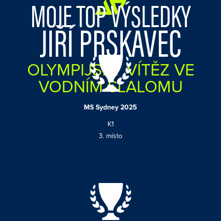
MOJE TOP VÝSLEDKY
JIŘÍ PRSKAVEC
OLYMPIJSKÝ VÍTĚZ VE
VODNÍM SLALOMU
MS Sydney 2025
K1
3. místo