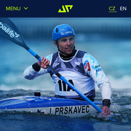
MENU
CZ
EN
O MNĚ
VÝSLEDKY
GALERIE
VIDEO
PARTNEŘI
KONTAKT