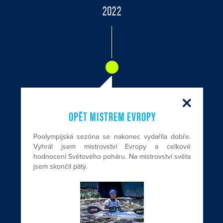
2022
×
OPĚT MISTREM EVROPY
Poolympijská sezóna se nakonec vydařila dobře.
Vyhrál jsem mistrovství Evropy a celkové
hodnocení Světového poháru. Na mistrovství světa
jsem skončil pátý.